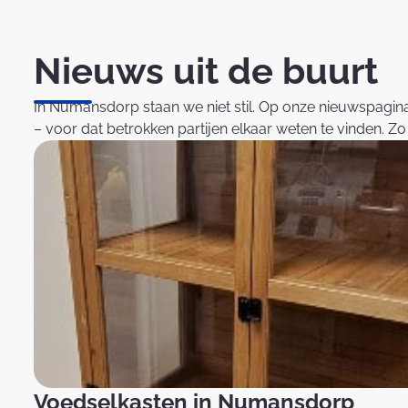
Nieuws uit de buurt
In Numansdorp staan we niet stil. Op onze nieuwspagina 
– voor dat betrokken partijen elkaar weten te vinden. Z
Voedselkasten in Numansdorp