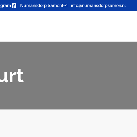
agram
Numansdorp Samen
info@numansdorpsamen.nl
urt