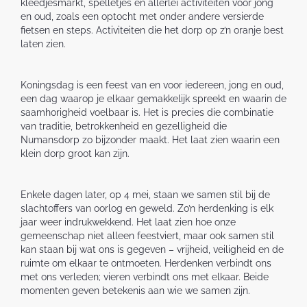
kleedjesmarkt, spelletjes en allerlei activiteiten voor jong
en oud, zoals een optocht met onder andere versierde
fietsen en steps. Activiteiten die het dorp op z’n oranje best
laten zien.
Koningsdag is een feest van en voor iedereen, jong en oud,
een dag waarop je elkaar gemakkelijk spreekt en waarin de
saamhorigheid voelbaar is. Het is precies die combinatie
van traditie, betrokkenheid en gezelligheid die
Numansdorp zo bijzonder maakt. Het laat zien waarin een
klein dorp groot kan zijn.
Enkele dagen later, op 4 mei, staan we samen stil bij de
slachtoffers van oorlog en geweld. Zo’n herdenking is elk
jaar weer indrukwekkend. Het laat zien hoe onze
gemeenschap niet alleen feestviert, maar ook samen stil
kan staan bij wat ons is gegeven – vrijheid, veiligheid en de
ruimte om elkaar te ontmoeten. Herdenken verbindt ons
met ons verleden; vieren verbindt ons met elkaar. Beide
momenten geven betekenis aan wie we samen zijn.