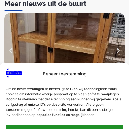
Meer nieuws uit de buurt
Voedselkasten in Numansdorp
B
Beheer toestemming
N
LEES MEER
LE
Om de beste ervaringen te bieden, gebruiken wij technologieën zoals
cookies om informatie over je apparaat op te slaan en/of te raadplegen.
Door in te stemmen met deze technologieën kunnen wij gegevens zoals
surfgedrag of unieke ID's op deze site verwerken. Als je geen
toestemming geeft of uw toestemming intrekt, kan dit een nadelige
invloed hebben op bepaalde functies en mogelijkheden.
CONTACT